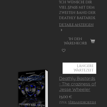
Ich wünsche dir
viel Spaß mit dem
zweiten Band der
Deathly Bastards.
Details anzeigen
In den
Warenkorb
längere
Wartezeit
Deathly Bastards
- The craziness of
Jesse Wheeler
15,00 €
zzgl.
Versandkosten