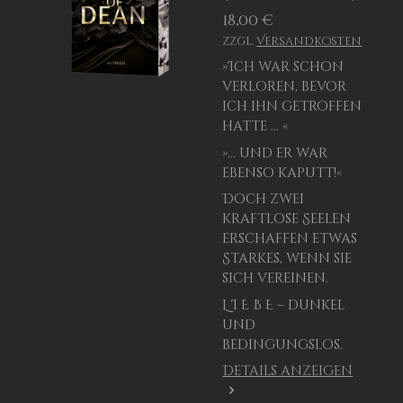
18,00 €
zzgl.
Versandkosten
»Ich war schon
verloren, bevor
ich
ihn
getroffen
hatte ... «
»... und er war
ebenso kaputt!«
Doch zwei
kraftlose Seelen
erschaffen etwas
Starkes, wenn sie
sich vereinen.
L I E B E
–
dunkel
und
bedingungslos.
Details anzeigen