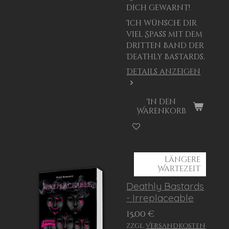
dich gewarnt!
Ich wünsche dir
viel Spaß mit dem
dritten Band der
Deathly Bastards.
Details anzeigen
In den
Warenkorb
längere
Wartezeit
Deathly Bastards
- Irreplaceable
15,00 €
zzgl.
Versandkosten