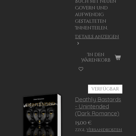
Buch mit neuen
Covern und
aufwendig
gestalteten
Innenteilen.
Details anzeigen
In den
Warenkorb
verfügbar
Deathly Bastards
- Unintended
(Dark Romance)
15,00 €
zzgl.
Versandkosten