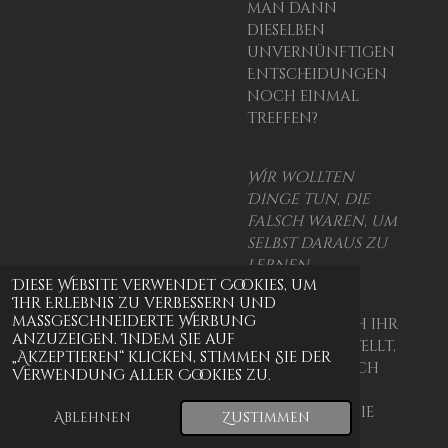
man dann
dieselben
unvernünftigen
Entscheidungen
noch einmal
treffen?
Wir wollten
Dinge tun, die
falsch waren, um
selbst daraus zu
lernen.
Diese Website verwendet Cookies, um
Ihr Erlebnis zu verbessern und
maßgeschneiderte Werbung
Alles, was sich ihr
anzuzeigen. Indem Sie auf
in den Weg stellt,
„Akzeptieren“ klicken, stimmen Sie der
holt plötzlich
Verwendung aller Cookies zu.
alte Gefühle
hervor und die
Ablehnen
Zustimmen
vergessenen