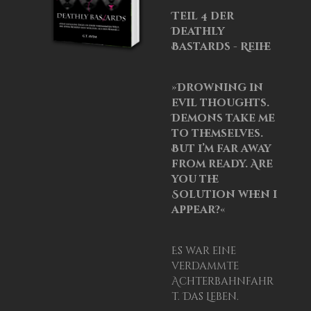
Teil 4 der
Deathly
Bastards - Reihe
»Drowning in
evil thoughts.
Demons take me
to themselves.
But i’m far away
from ready. Are
you the
Solution when i
appear?«
Es war eine
verdammte
Achterbahnfahr
t. Das Leben.