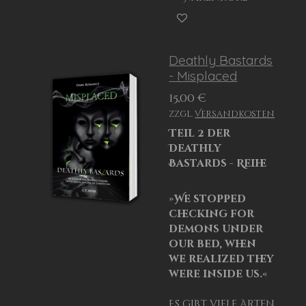
Deathly Bastards
- Misplaced
15,00 €
zzgl.
Versandkosten
Teil 2 der
Deathly
Bastards - Reihe
»We stopped
checking for
demons under
our bed, when
we realized they
were inside us.«
Es gibt viele Arten