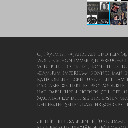
G.T. Avem ist 39 Jahre alt und kein 
wollte schon immer Kinderbücher il
von Belletristik ist, konnte es n
»DAMNUM IMPERIUM«, könnte man in
Kategorien stecken und stellt dami
dar. Aber sie liebt es, Protagonis
hat dabei ihren eigenen Stil gefun
Magician landete sie ihre ersten 
den ersten Seiten, dass ihr Schreibst
Sie liebt ihre sabbernde Hundedame, 
kleine Familie, die ständig für Chaos s