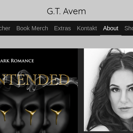
G.T. Avem
cher
Book Merch
Extras
Kontakt
About
Sh