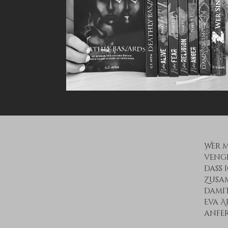
Wer m
venge
dass 
Zusam
damit
Eva A
anfe