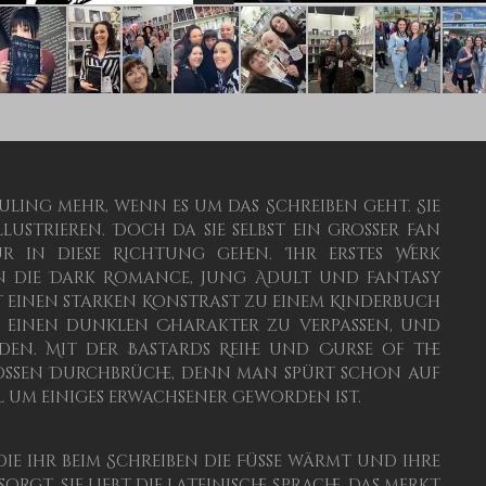
Neuling mehr, wenn es um das Schreiben geht. Sie
lustrieren. Doch da sie selbst ein großer Fan
ur in diese Richtung gehen. Ihr erstes Werk
 die Dark Romance, Jung Adult und Fantasy
t einen starken Konstrast zu einem Kinderbuch
ten einen dunklen Charakter zu verpassen, und
den. Mit der Bastards Reihe und Curse of the
großen Durchbrüche, denn man spürt schon auf
il um einiges erwachsener geworden ist.
die ihr beim Schreiben die Füße wärmt und ihre
orgt. Sie liebt die lateinische Sprache, das merkt